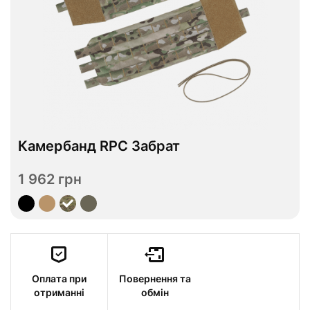
В наявності
Камербанд RPC Забрат
S
M
L
XL
Розмір
1 962 грн
Переглянути
Оплата при
Повернення та
отриманні
обмін