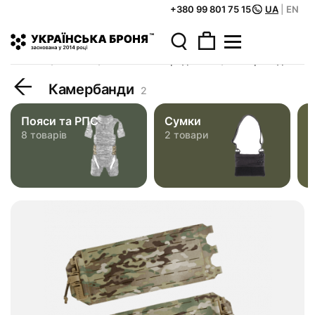
+380 99 801 75 15
UA
|
EN
Головна
Каталог
Тактичне спорядження
Камербанди
Камербанди
2
Пояси та РПС
Сумки
П
8 товарів
2 товари
2