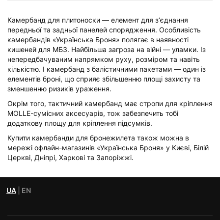
Камербанд для плитоноски — елемент для зʼєднання
передньої та задньої панелей спорядження. Особливість
камербандів «Українська Броня» полягає в наявності
кишеней для МБЗ. Найбільша загроза на війні — уламки. Із
непередбачуваним напрямком руху, розміром та навіть
кількістю. І камербанд з балістичними пакетами — один із
елементів броні, що сприяє збільшенню площі захисту та
зменшенню ризиків ураження.
Окрім того, тактичний камербанд має стропи для кріплення
MOLLE-сумісних аксесуарів, тож забезпечить тобі
додаткову площу для кріплення підсумків.
Купити камербанди для бронежилета також можна в
мережі офлайн-магазинів «Українська Броня» у Києві, Білій
Церкві, Дніпрі, Харкові та Запоріжжі.
UA
|
EN