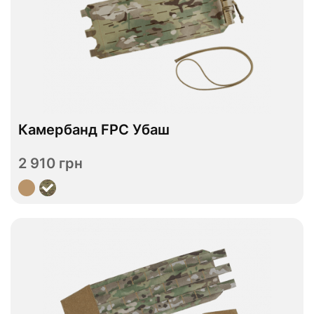
В наявності
Камербанд FPC Убаш
S
M
L
XL
Розмір
2 910 грн
Переглянути