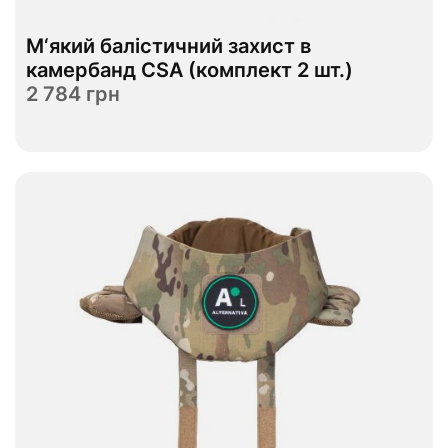
Відправимо до 08.09
М‘який балістичний захист в
S
M
L
XL
Розмір
камербанд CSA (комплект 2 шт.)
2 784 грн
Переглянути