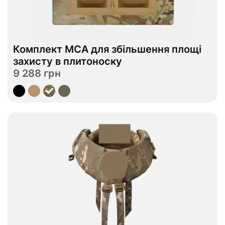
В наявності
Комплект МСА для збільшення площі
M
XL
Розмір
захисту в плитоноску
9 288 грн
Переглянути