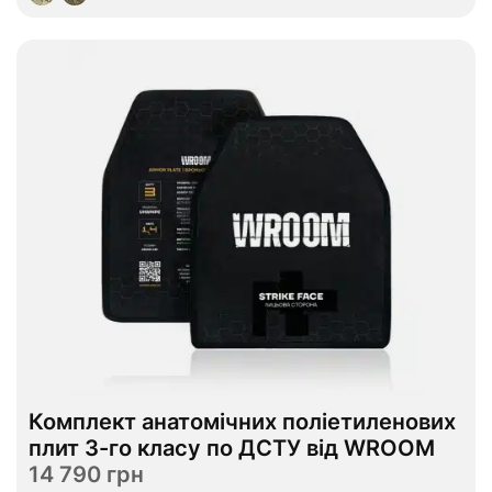
В наявності
Комплект анатомічних поліетиленових
M
L
XL
Розмір
плит 3-го класу по ДСТУ від WROOM
14 790 грн