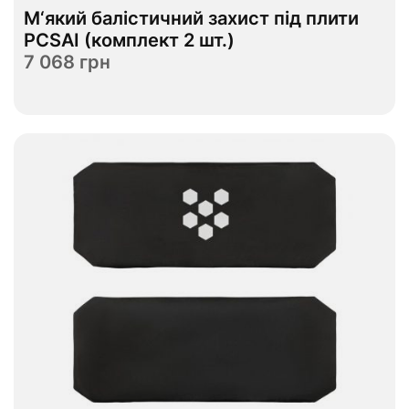
В наявності
М‘який балістичний захист під плити
S
M
L
XL
Розмір
PCSAI (комплект 2 шт.)
7 068 грн
Переглянути