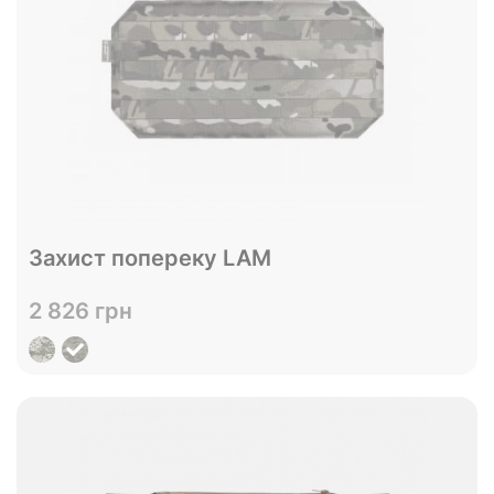
В наявності
Захист попереку LAM
Без NIR
З NIR
Антиінфрачервоне (NIR) покриття
2 826 грн
Переглянути