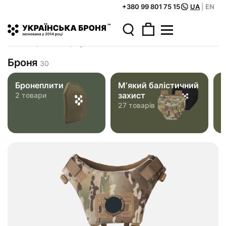
+380 99 801 75 15
UA
|
EN
Головна
Каталог
Броня
Броня
30
Бронеплити
Мʼякий балістичний
Б
захист
2 товари
1
27 товарів