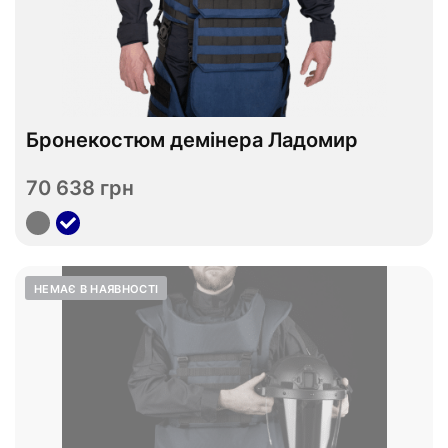
Відправимо до 07.09
S
M
L
XL
Розмір
Бронекостюм демінера Ладомир
RPC
Плитоноска
70 638 грн
Переглянути