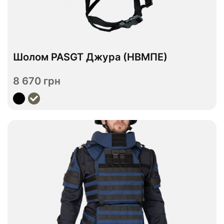
В наявності
Шолом PASGT Джура (НВМПЕ)
M
L
Розмір
8 670 грн
Переглянути