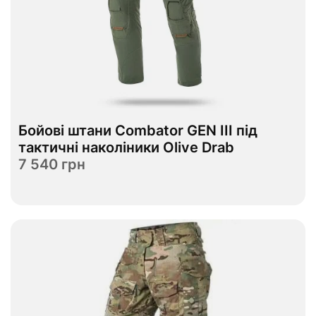
В наявності
Бойові штани Combator GEN III під
30R
32L
32R
34R
36R
Розмір
тактичні наколіники Olive Drab
7 540 грн
Переглянути