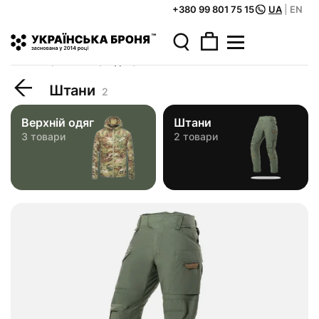
+380 99 801 75 15
UA
|
EN
Головна
Каталог
Одяг
Штани
Штани
2
Верхній одяг
Штани
3 товари
2 товари