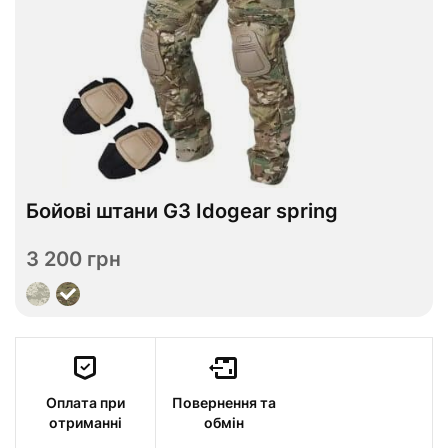
В наявності
Бойові штани G3 Іdogear spring
S
M
L
XL
2XL
3XL
Розмір
3 200 грн
Переглянути
Оплата при
Повернення та
отриманні
обмін