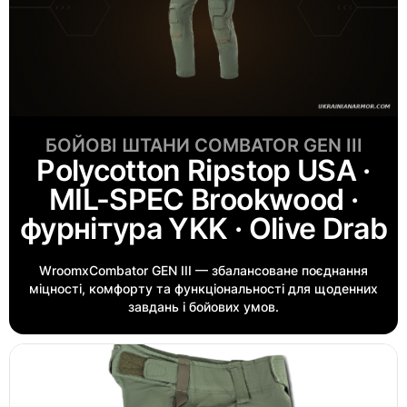
БОЙОВІ ШТАНИ COMBATOR GEN III
Polycotton Ripstop USA ·
MIL-SPEC Brookwood ·
фурнітура YKK · Olive Drab
WroomхCombator GEN III — збалансоване поєднання
міцності, комфорту та функціональності для щоденних
завдань і бойових умов.