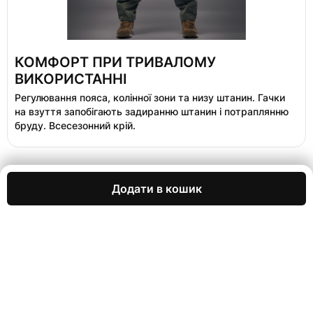
КОМФОРТ ПРИ ТРИВАЛОМУ
ВИКОРИСТАННІ
Регулювання пояса, колінної зони та низу штанин. Гачки
на взуття запобігають задиранню штанин і потраплянню
бруду. Всесезонний крій.
Додати в кошик
Технічна інформація
Розмірний ряд
30R–36R (W/L)
Сезон
Всесезонний