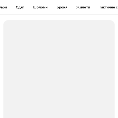
уари
Одяг
Шоломи
Броня
Жилети
Тактичне 