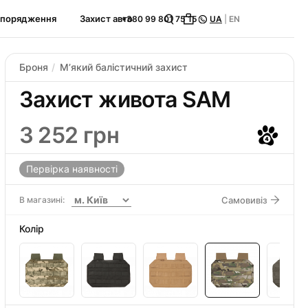
спорядження
Захист авто
+380 99 801 75 15
UA
|
EN
Броня
Мʼякий балістичний захист
Захист живота SAM
3 252 грн
Первірка наявності
В магазині:
Самовивіз
Колір