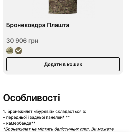
Бронековдра Плашта
Відправимо за 7 днів
30 906 грн
ДСТУ 1
ДСТУ 2
Рівень захисту
Додати в кошик
Додати в кошик
Особливості
1.
Бронежилет «Буревій» складається з:
– передньої і задньої панелей* **
– камербанда**
*Бронежилет не містить балістичних плит. Ви можете