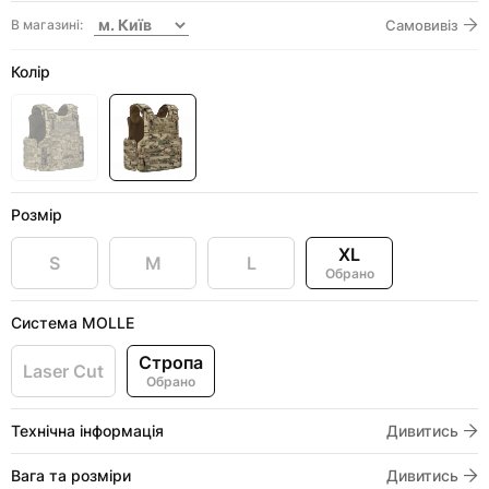
В магазині:
Самовивіз
Колір
Розмір
XL
S
M
L
Обрано
Система MOLLE
Стропа
Laser Cut
Обрано
Технічна інформація
Дивитись
Вага та розміри
Дивитись