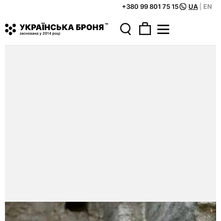
+380 99 801 75 15
UA
|
EN