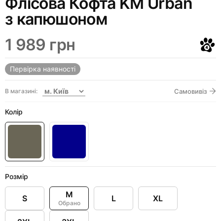
Флісова Кофта KM Urban
з капюшоном
1 989 грн
Первірка наявності
В магазині:
Самовивіз
Колір
Розмір
M
S
L
XL
Обрано