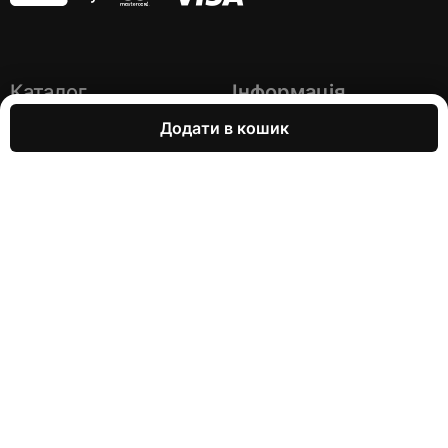
Каталог
Інформація
Шоломи
Про компанію
Додати в кошик
Броня
Замовлення, оплата й
доставка
Захист для агросектора
Повернення й обмін
Гуманітарне розмінування
Блог
Трекінг
Партнери
Акції
Соціальні мережі
Напишіть нам
Facebook
Онлайн чат