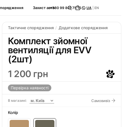
спорядження
Захист авто
+380 99 801 75 15
UA
|
EN
Тактичне спорядження
Додаткове спорядження
Комплект зйомної
вентиляції для EVV
(2шт)
1 200 грн
Первірка наявності
В магазині:
Самовивіз
Колір