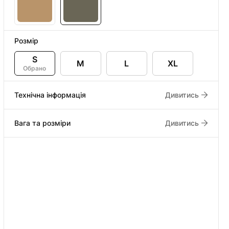
Розмір
S
M
L
XL
Обрано
Технічна інформація
Дивитись
Вага та розміри
Дивитись