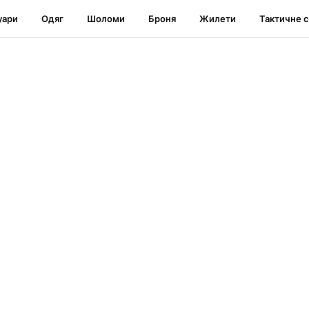
уари
Одяг
Шоломи
Броня
Жилети
Тактичне 