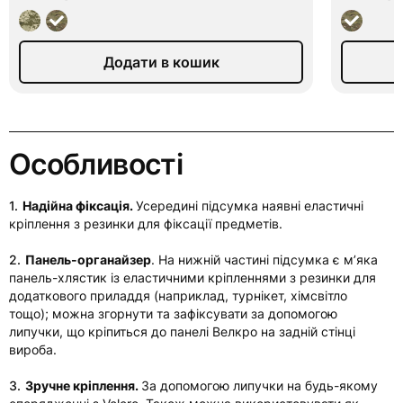
В наявності
В ная
Додати в кошик
Додати в кошик
Особливості
1.
Надійна фіксація.
Усередині підсумка наявні еластичні
кріплення з резинки для фіксації предметів.
2.
Панель-органайзер
. На нижній частині підсумка є мʼяка
панель-хлястик із еластичними кріпленнями з резинки для
додаткового приладдя (наприклад, турнікет, хімсвітло
тощо); можна згорнути та зафіксувати за допомогою
липучки, що кріпиться до панелі Велкро на задній стінці
вироба.
3.
Зручне кріплення.
За допомогою липучки на будь-якому