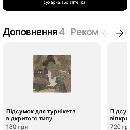
сухарка або аптечка.
Доповнення
4
Рекомендаці
Підсумок для турнікета
Підсум
відкритого типу
відкри
180 грн
720 гр