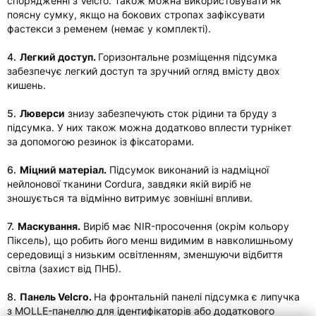
спорядженні з Velcro. Також можна використовувати як
поясну сумку, якщо на бокових стропах зафіксувати
фастекси з ременем (немає у комплекті).
4.
Легкий доступ.
Горизонтальне розміщення підсумка
забезпечує легкий доступ та зручний огляд вмісту двох
кишень.
5.
Люверси
знизу забезпечують сток рідини та бруду з
підсумка. У них також
можна додатково вплести турнікет
за допомогою резинок із фіксаторами.
6.
Міцний матеріал.
Підсумок виконаний із надміцної
нейлонової тканини Cordura, завдяки якій виріб не
зношується та відмінно витримує зовнішні впливи.
7.
Маскування.
Виріб має NIR-просочення (окрім кольору
Піксель), що робить його менш видимим в навколишньому
середовищі з низьким освітленням, зменшуючи відбиття
світла (захист від ПНБ).
8.
Панель Velcro.
На фронтальній панелі підсумка є липучка
з MOLLE-панеллю для ідентифікаторів або додаткового