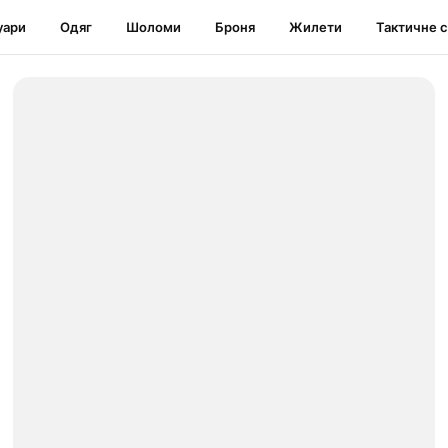
уари
Одяг
Шоломи
Броня
Жилети
Тактичне 