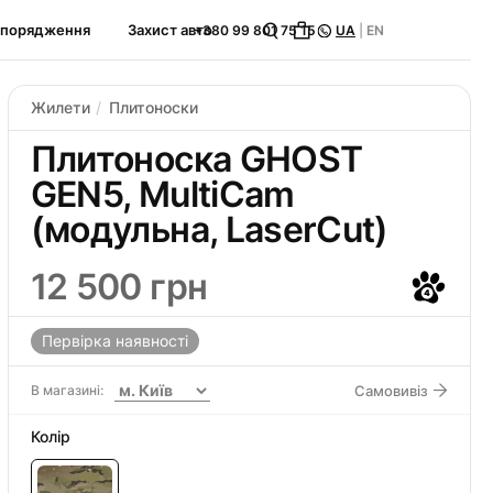
спорядження
Захист авто
+380 99 801 75 15
UA
|
EN
Жилети
Плитоноски
Плитоноска GHOST
GEN5, MultiCam
(модульна, LaserCut)
12 500 грн
Первірка наявності
В магазині:
Самовивіз
Колір