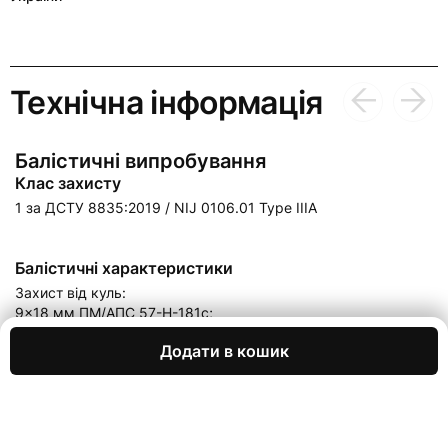
Технічна інформація
Балістичні випробування
Клас захисту
1 за ДСТУ 8835:2019 / NIJ 0106.01 Type IIIA
Балістичні характеристики
Захист від куль:
9×18
мм
ПМ
/
АПС
57-
Н
-181
с;
9
х
19
мм
FMJ RN SC Luger/Parabellum
Додати в кошик
Матеріал
®
Арамід (Kevlar
)