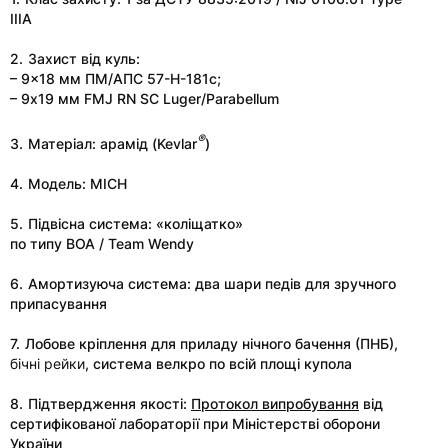
IIIA
2.
Захист від куль:
– 9×18
мм
ПМ
/
АПС
57-
Н
-181
с;
– 9
х
19
мм
FMJ RN SC Luger/Parabellum
®
3.
Матеріал: арамід (Kevlar
)
4.
Модель: MICH
5.
Підвісна система: «коліщатко»
по типу BOA / Team Wendy
6.
Амортизуюча система: два шари педів для зручного
припасування
7.
Лобове кріплення для приладу нічного бачення (ПНБ),
бічні рейки
, система велкро по всій площі купола
8.
Підтвердження якості:
Протокол випробування
від
сертифікованої лабораторії при Міністерстві оборони
України