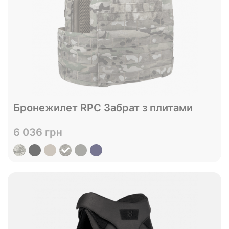
В наявності
Бронежилет RPC Забрат з плитами
S
M
L
XL
Розмір
6 036 грн
Переглянути