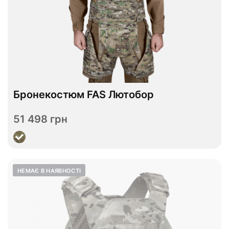
В наявності
M
Розмір
Бронекостюм FAS Лютобор
RPC
Плитоноска
51 498 грн
Переглянути