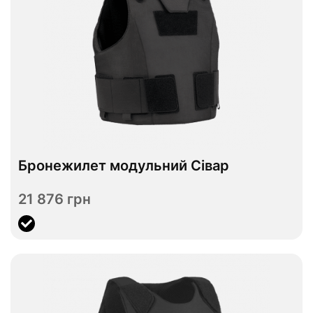
В наявності
Бронежилет модульний Сівар
S
M
L
XL
Розмір
21 876 грн
Переглянути