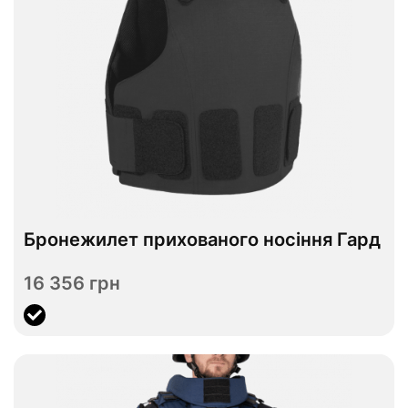
Відправимо до 08.09
Бронежилет прихованого носіння Гард
S
M
L
XL
Розмір
16 356 грн
Переглянути