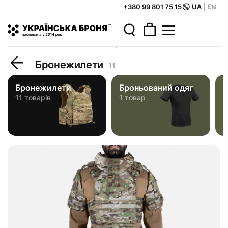
+380 99 801 75 15
UA
|
EN
Головна
Каталог
Жилети
Бронежилети
Бронежилети
11
Бронежилети
Броньований одяг
П
11 товарів
1 товар
8