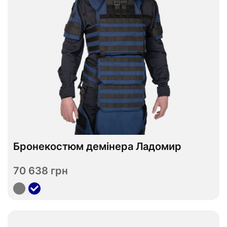
Відправимо до 08.09
S
M
L
XL
Розмір
Бронекостюм демінера Ладомир
RPC
Плитоноска
70 638 грн
Переглянути