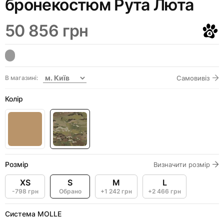
бронекостюм Рута Люта
50 856 грн
В магазині:
Самовивіз
Колір
Розмір
Визначити розмір
XS
S
M
L
-798 грн
Обрано
+1 242 грн
+2 466 грн
Система MOLLE