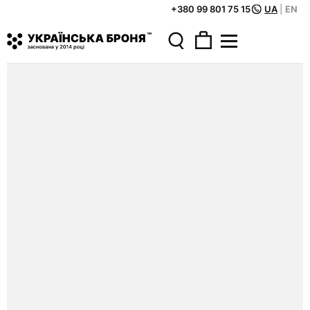
+380 99 801 75 15
UA
|
EN