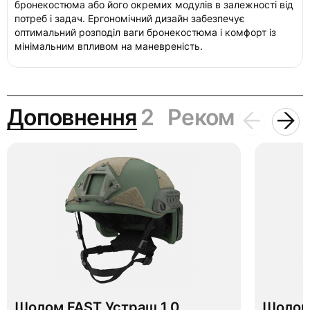
бронекостюма або його окремих модулів в залежності від
потреб і задач. Ергономічний дизайн забезпечує
оптимальний розподіл ваги бронекостюма і комфорт із
мінімальним впливом на маневреність.
Доповнення
2
Рекомендаці
Шолом FAST Устраш 1.0
Шолом 