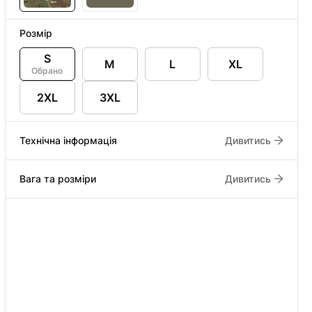
Розмір
S
M
L
XL
Обрано
2XL
3XL
Технічна інформація
Дивитись
Вага та розміри
Дивитись