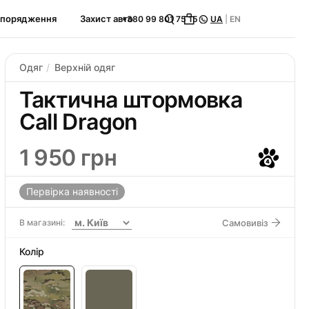
спорядження
Захист авто
+380 99 801 75 15
UA
|
EN
Одяг
Верхній одяг
Тактична штормовка
Call Dragon
1 950 грн
Первірка наявності
В магазині:
Самовивіз
Колір