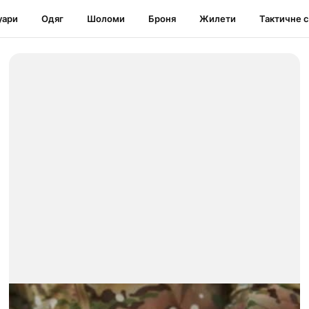
уари
Одяг
Шоломи
Броня
Жилети
Тактичне 