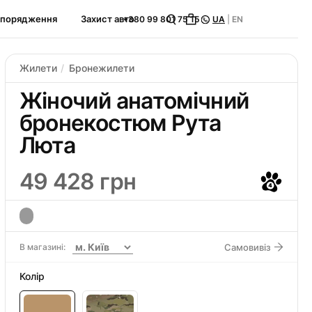
спорядження
Захист авто
+380 99 801 75 15
UA
|
EN
Жилети
Бронежилети
Жіночий анатомічний
бронекостюм Рута
Люта
49 428 грн
В магазині:
Самовивіз
Колір