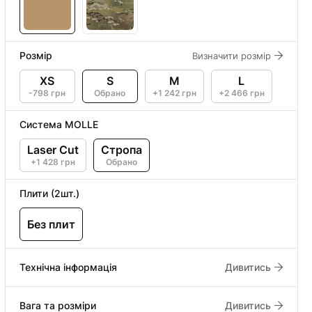
Розмір
Визначити розмір
XS
S
M
L
-798 грн
Обрано
+1 242 грн
+2 466 грн
Система MOLLE
Laser Cut
Стропа
+1 428 грн
Обрано
Плити (2шт.)
Без плит
Технічна інформація
Дивитись
Вага та розміри
Дивитись