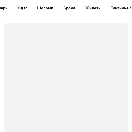
уари
Одяг
Шоломи
Броня
Жилети
Тактичне 