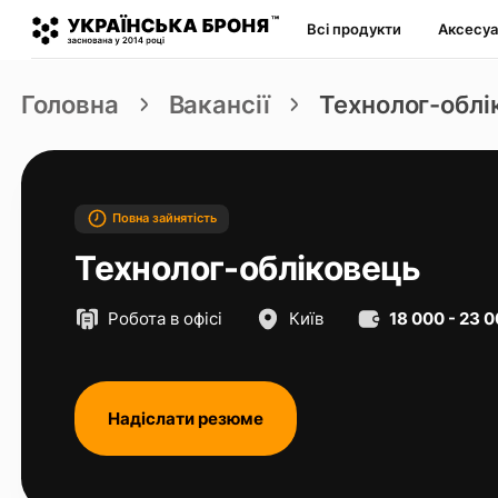
Всі продукти
Аксесу
Головна
Вакансії
Технолог-облі
Повна зайнятість
Технолог-обліковець
Робота в офісі
Київ
18 000 - 23 
Надіслати резюме