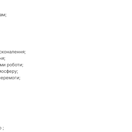
ам;
сконалення;
ня;
ами роботи;
мосферу;
перемоги;
 ;