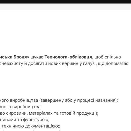
їнська Броня
» шукає
Технолога-обліковця
, щоб спільно
незахисту й досягати нових вершин у галузі, що допомагає
ного виробництва (завершену або у процесі навчання);
йного виробництва;
до сировини, матеріалах та готовій продукції;
анинами та фурнітурою;
з технічною документацією;;