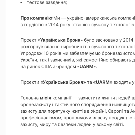
тестове завдання;
Про компанію
:Ми — україно-американська компанія
з гордістю з 2014 року створює сучасну технологі
Проєкт «
Українська Броня
» було засновано у 2014
розгорнув власне виробництво сучасного технолог
Упродовж 10 років ми забезпечуємо бронезахистом 
України, так і захисників, які самостійно обирают
на ринок США з брендом «
UARM
».
Проєкти
«Українська Броня»
та
«UARM»
входять у
Головна
місія
компанії — захистити життя людей ш
бронезахисту і тактичного спорядження найвищого
захисту для порятунку життів в Україні, Європі та
професіоналізмом, пропонуючи власну продукцію в
захисту, миру та безпеки людей у всьому світі.