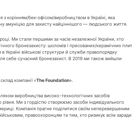
 з корінням/бек-офісом/виробництвом в Україні, яка
чну амуніцію для захисту найціннішого — людського життя.
 році. Ми стали першими за часів незалежної України, хто
ічного бронезахисту: шоломів і пресованих/керамічних плит
в Україні військові структури й служби правопорядку
ь для себе сучасний бронезахист. В 2019 ми також вийшли
 склад компанії «
The Foundation
».
ляхом виробництва високо-технологічних засобів
 рівня. Ми з гордістю створюємо засоби індивідуального
 Америці. Компанія прагне поділитися своїм неперевершеним
ійськовим, правоохоронцям та тим, хто ризикує всім заради