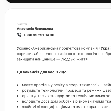
Рекрутер
Анастасія Лєдєньова
+380 99 291 04 90
Україно-Американська продуктова компанія «
Укра
сприяти забезпеченню якісного технологічного бро
захищати найцінніше — людські життя.
Ця вакансія для вас, якщо:
маєте профільну освіту в сфері технологій швей
розумієте технологічні процеси та режими шве
орієнтуєтесь в стандартах та технічних вимогах 
володієте досвідом роботи з різноманітними тк
знайомі зі специфікаціями та вмієте працювати 