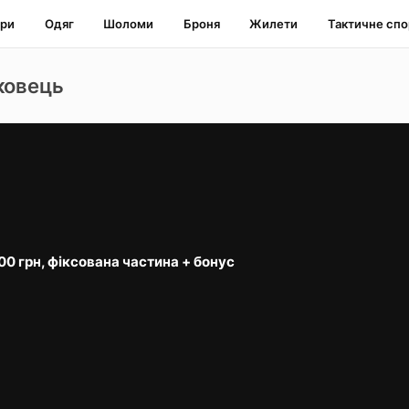
ари
Одяг
Шоломи
Броня
Жилети
Тактичне сп
ковець
000 грн, фіксована частина + бонус