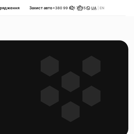
орядження
Захист авто
+380 99 801 75 15
UA
|
EN