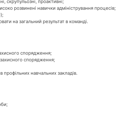
ні, скрупульозні, проактивні;
исоко розвинені навички адміністрування процесів;
);
ювати на загальний результат в команді.
захисного спорядження;
 захисного спорядження;
ів профільних навчальних закладів.
оби;