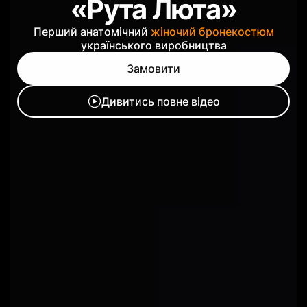
«Рута Люта»
жіночий бронежилет
Перший анатомічний
жіночий бронекостюм
українського виробництва
Замовити
Дивитись повне відео